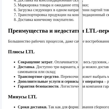
Доставка на консолидационный склад;
Маркировка товара и ожидание отправки;
Загрузка следующих в одном направлении партий тов
Транспортировка продукции на консолидационный ск
Доставка конечному покупателю.
Преимущества и недостатки LTL-пер
Большинство рабочих процессов, даже самые востребованны
Плюсы LTL
Сокращение затрат
. Оплачивается не весь грузовик,
Доставка
. Доступно три варианта, куда можно достав
самовывоза или склад;
Транспортное средство
. Перевозчик может выбрать 
Дополнительные услуги и сервисы от оператора
– р
Гарантия безопасности
. Логистическая компания гар
Минусы LTL
Сроки доставки.
Так как для формирования сборного 