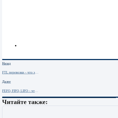
Назад
FTL перевозки – что это, кому подходит и чем отличается от LTL
Далее
FEFO, FIFO, LIFO – что это такое в логистике
Читайте также: