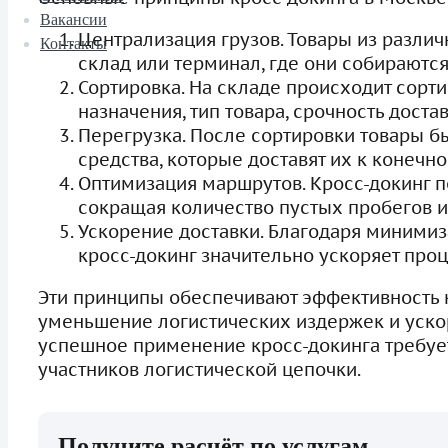
Вакансии
Централизация грузов. Товары из разли
Контакты
склад или терминал, где они собираютс
Сортировка. На складе происходит сорт
назначения, тип товара, срочность достав
Перегрузка. После сортировки товары б
средства, которые доставят их к конечн
Оптимизация маршрутов. Кросс-докинг п
сокращая количество пустых пробегов и
Ускорение доставки. Благодаря миними
кросс-докинг значительно ускоряет проц
Эти принципы обеспечивают эффективность к
уменьшение логистических издержек и ускор
успешное применение кросс-докинга требуе
участников логистической цепочки.
Получите расчёт по услугам