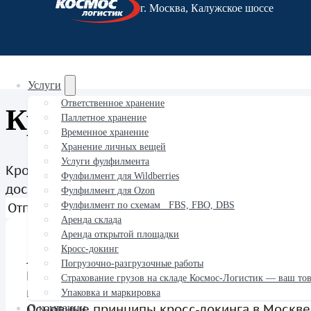
г. Москва, Калужское шоссе
Главная
·
Услуги
·
Кросс-докинг
Услуги
Ответственное хранение
Кросс-докинг
Паллетное хранение
Временное хранение
Хранение личных вещей
Услуги фулфилмента
Кросс-докинг в Москве. Поможем снизить логист
Фулфилмент для Wildberries
доставки клиентам.
Фулфилмент для Ozon
Отправить заявку
Фулфилмент по схемам FBS, FBO, DBS
Аренда склада
Аренда открытой площадки
Кросс-докинг
Логистическая операция позволяет ускорить
Погрузочно-разгрузочные работы
Москве и Московской области, минимизируя 
Страхование грузов на складе Космос-Логистик — ваш то
перегрузке товаров с одного транспортного 
Упаковка и маркировка
Основные принципы кросс-докинга в Москве
О компании