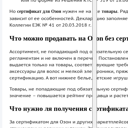
Но
нужен не на все
. Ря
сертификат для Озон
товары
зависит от ее особенностей. Декларацию заполняе
Коллегии ЕЭК № 41 от 20.03.2018 г.
Что можно продавать на Ozon без се
Ассортимент, не попадающий под обязательную се
регламентам и не включен в перечни Постановлени
выдается только на товары, соответствующие тре
аксессуары для волос и мелкой электроники, пря
сертификацию. А вот нижнее белье, детские игруш
Товары, не попадающие под обязательную сертиф
значение – повышается рейтинг продавца и растет
Что нужно ля получения сертификат
За сертификатом для Озон и других маркетплейсов