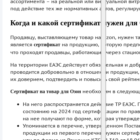
ассортимента – на реальной или виртуальной витр
под действие тех же нормативных актов, регулир
Когда и какой сертификат нужен для
Продавцу, выставляющему товар на Ozon, нужен та
является
на продукцию, которую предпо
сертификат
что проходят продавцы, работающие через стацио
На территории ЕАЭС действует обязательная и до
проводится добровольно в отношении продукции, 
их доверием, подтвердить и повысить свой рейтинг
необходим в следующи
Сертификат на товар для Озон
На него распространяется действие ТР ЕАЭС. 
состоянию на 2024 год сертификации по прав
на нее получают по форме, которая утвержде
Упоминается в перечне, утвержденном Постан
продукции из первого перечня нужен сертифи
или по форме из Решения КТС № 319 от 18.06.