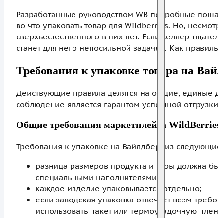
Разработанные руководством WB подробные пошаго
во что упаковать товар для Wildberries. Но, несм
сверхъестественного в них нет. Если селлер тщат
станет для него непосильной задачей. Как правил
Требования к упаковке товара на Ва
Действующие правила делятся на общие, единые д
соблюдение является гарантом успешной отгрузки 
Общие требования маркетплейса WildBerrie
Требования к упаковке на Вайлдберриз следующи
разница размеров продукта и тары должна бы
специальными наполнителями;
каждое изделие упаковывается отдельно;
если заводская упаковка отвечает всем треб
использовать пакет или термоусадочную плен