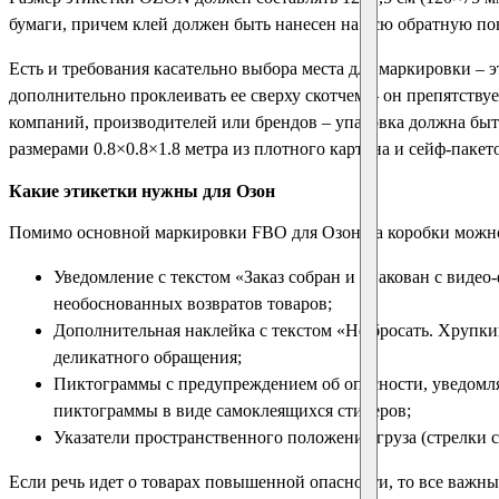
бумаги, причем клей должен быть нанесен на всю обратную по
Есть и требования касательно выбора места для маркировки – 
дополнительно проклеивать ее сверху скотчем – он препятств
компаний, производителей или брендов – упаковка должна быт
размерами 0.8×0.8×1.8 метра из плотного картона и сейф-пакето
Какие этикетки нужны для Озон
Помимо основной маркировки FBO для Озон на коробки можно,
Уведомление с текстом «Заказ собран и упакован с виде
необоснованных возвратов товаров;
Дополнительная наклейка с текстом «Не бросать. Хрупкий
деликатного обращения;
Пиктограммы с предупреждением об опасности, уведомляю
пиктограммы в виде самоклеящихся стикеров;
Указатели пространственного положения груза (стрелки с 
Если речь идет о товарах повышенной опасности, то все важн