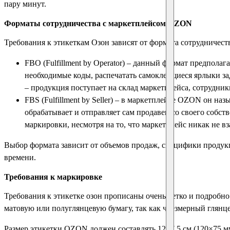
пару минут.
Форматы сотрудничества с маркетплейсом OZON
Требования к этикеткам Озон зависят от формата сотрудничест
FBO (Fulfillment by Operator) – данный формат предпола
необходимые коды, распечатать самоклеящиеся ярлыки за
– продукция поступает на склад маркетплейса, сотрудни
FBS (Fulfillment by Seller) – в маркетплейсе OZON он назы
обрабатывает и отправляет сам продавец со своего собс
маркировки, несмотря на то, что маркетплейс никак не в
Выбор формата зависит от объемов продаж, специфики продукци
времени.
Требования к маркировке
Требования к этикетке озон прописаны очень четко и подробн
матовую или полуглянцевую бумагу, так как чрезмерный глянц
Размер этикетки OZON должен составлять 12×7,5 см (120×75 м