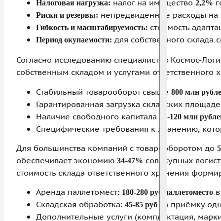
налог на имущество
г
Налоговая нагрузка:
2,2%
непредвиденные расходы на 
Риски и резервы:
стоимость адапта
Гибкость и масштабируемость:
для собственного склада 
Период окупаемости:
Согласно исследованию специалистов Космос-Логи
собственным складом и услугами ответственного 
Стабильный товарооборот свыше
800 млн рубл
Гарантированная загрузка складских площа
Наличие свободного капитала
70-120 млн рубле
Специфические требования к хранению, кото
Для большинства компаний с товарооборотом до
5
обеспечивает экономию
совокупных логист
34-47%
стоимость склада ответственного хранения формир
Аренда паллетомест:
в
180-280 руб/паллетоместо
Складская обработка:
за приёмку од
45-85 руб
Дополнительные услуги (комплектация, марки