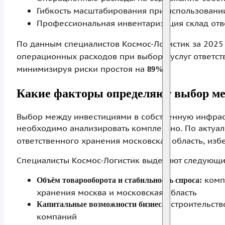
Гибкость масштабирования при использовани
Профессиональная инвентаризация склад отв
По данным специалистов Космос-Логистик за 2025
операционных расходов при выборе услуг ответст
минимизируя риски простоя на
.
89%
Какие факторы определяют выбор ме
Выбор между инвестициями в собственную инфраст
необходимо анализировать комплексно. По актуа
ответственного хранения московская область, изб
Специалисты Космос-Логистик выделяют следующи
комп
Объём товарооборота и стабильность спроса:
хранения москва и московская область
строительство
Капитальные возможности бизнеса:
компаний