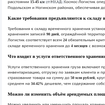
расстоянии
от МКАД. Космос-Логистик опе
15-45 км
+7 (495) 191-60-95
Подольском и Ногинском районах, обеспечивая до
Какие требования предъявляются к складу 
Требования к складу временного хранения устан
хранением записей
, ограждённой террито
90 дней
Логистик соответствует всем
обязательным крите
24
складе временного хранения до
с возмо
4 месяцев
Что входит в услуги ответственного хранени
Услуги ответственного хранения груза включают п
инвентаризацию, отгрузку по заявкам клиента и п
страхование товара на сумму до
, кру
50 млн рублей
среднем на
дешевле, чем содержание собст
34-42%
Можно ли изменить объём арендуемых площа
Можно увеличить или уменьшить площадь хранен