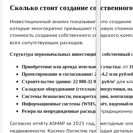
Сколько стоит создание собственного 
Инвестиционный анализ показывает, что создание
которые многократно превышают годовую стоимост
стоимость создания собственного складского ком
всех сопутствующих расходов.
Структура первоначальных инвестиций в собственный с
от
Приобретение или аренда земельного участка:
1
Проектирование и согласования:
2,5-4,2 млн рубле
для кл
Строительство здания:
22 000-32 000 руб/м²
Складское оборудование (стеллажи, погрузчики, па
Системы безопасности, пожаротушения, вентиляци
Информационные системы (WMS, учёт, видеонаблю
традиционно 
Резерв на непредвиденные расходы:
Согласно отчёту ASMAP за 2025 год, ежегодные о
недвижимости. Космос-Логистик проводил деталь