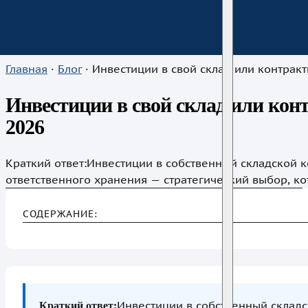
Главная
·
Блог
·
Инвестиции в свой склад или контрактная логистика:
Инвестиции в свой склад или кон
2026
Краткий ответ:Инвестиции в собственный складской 
ответственного хранения — стратегический выбор, к
рентабельность бизнеса и конкурентоспособность ко
собственного склада требует капиталовложений от 45
СОДЕРЖАНИЕ:
передача товара на ответственное хранение позволя
с минимальными стартовыми затратами. Инвестиции
Инвестиции в собственный складс
Краткий ответ: