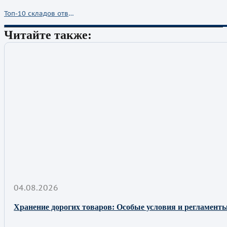
Топ-10 складов ответственного хранения Москвы: Критерии честного рейтинга. Почему Космос-Логистик номер 1 в Новой Москве
Читайте также:
04.08.2026
Хранение дорогих товаров: Особые условия и регламенты