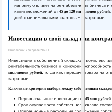
напрямую влияет на рентабельность бизнеса и 
капиталовложений от
,
45 до 120 миллионов рублей
с минимальными стартовыми затратами.
дней
Инвестиции в свой склад или контра
Обновлено: 3 февраля 2026 г.
Инвестиции в собственный складской комплекс ил
рентабельность бизнеса и конкурентоспособность
, тогда как передача товара на о
миллионов рублей
затратами.
Ключевые критерии выбора между собственным складом
Первоначальные инвестиции: от
45 млн рублей
Срок окупаемости собственного склада соста
Операционные расходы на содержание собст