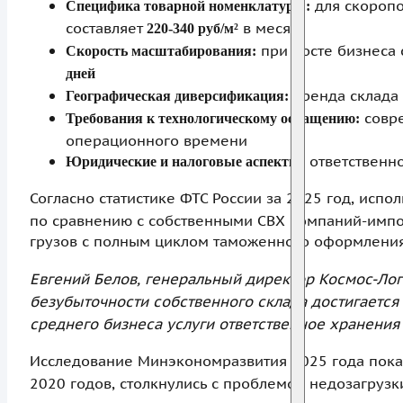
для скоропо
Специфика товарной номенклатуры:
составляет
в месяц
220-340 руб/м²
при росте бизнеса 
Скорость масштабирования:
дней
аренда склада 
Географическая диверсификация:
совре
Требования к технологическому оснащению:
операционного времени
ответственно
Юридические и налоговые аспекты:
Согласно статистике ФТС России за 2025 год, исп
по сравнению с собственными СВХ компаний-импо
грузов с полным циклом таможенного оформления
Евгений Белов, генеральный директор Космос-Логи
безубыточности собственного склада достигается
среднего бизнеса услуги ответственное хранения
Исследование Минэкономразвития 2025 года пока
2020 годов, столкнулись с проблемой недозагруз