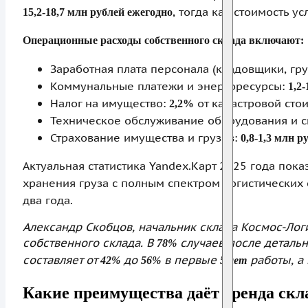
, тогда как стоимость 
15,2-18,7 млн рублей ежегодно
Операционные расходы собственного склада включают:
Заработная плата персонала (кладовщики, гру
Коммунальные платежи и энергоресурсы:
1,2
Налог на имущество:
от кадастровой сто
2,2%
Техническое обслуживание оборудования и с
Страхование имущества и грузов:
0,8-1,3 млн р
Актуальная статистика Yandex.Карт 2025 года пока
хранения груза с полным спектром логистических
два года.
Александр Скобцов, начальник склада Космос-Лог
собственного склада. В
случаев после детальн
78%
составляет от
до
в первые
работы, а 
42%
56%
5 лет
Какие преимущества даёт аренда скл